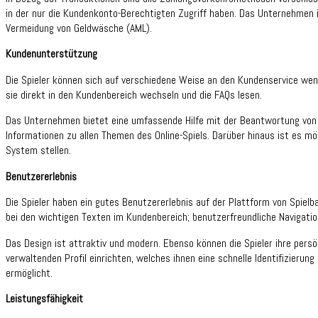
in der nur die Kundenkonto-Berechtigten Zugriff haben. Das Unternehmen 
Vermeidung von Geldwäsche (AML).
Kundenunterstützung
Die Spieler können sich auf verschiedene Weise an den Kundenservice wend
sie direkt in den Kundenbereich wechseln und die FAQs lesen.
Das Unternehmen bietet eine umfassende Hilfe mit der Beantwortung von 
Informationen zu allen Themen des Online-Spiels. Darüber hinaus ist es mög
System stellen.
Benutzererlebnis
Die Spieler haben ein gutes Benutzererlebnis auf der Plattform von Spiel
bei den wichtigen Texten im Kundenbereich; benutzerfreundliche Navigati
Das Design ist attraktiv und modern. Ebenso können die Spieler ihre persö
verwaltenden Profil einrichten, welches ihnen eine schnelle Identifizierun
ermöglicht.
Leistungsfähigkeit