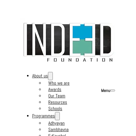
About us
Who we are
Awards
Menu
Our Team
Resources
Schools
Programmes
Adhyayan
Sambhavna
E-Kaushal