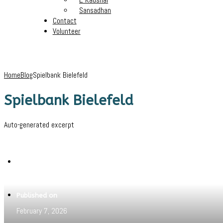
Sansadhan
Contact
Volunteer
Home
Blog
Spielbank Bielefeld
Spielbank Bielefeld
Auto-generated excerpt
Written by
Pritam
Published on
February 7, 2026