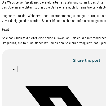
Die Website von Spielbank Bielefeld arbeitet stabil und schnell. Das Unt
das Spielen erleichtert: z.B. ist die Seite online auch für eine breite Pale
Insgesamt ist der Webserver des Unternehmens gut ausgestattet, um siche
zuverlässig geladen werden. Spieler können sich also auf ein reibungsloses
Fazit
Spielbank Bielefeld bietet eine solide Auswahl an Spielen, die mit moderne
Umgebung, die fair und sicher ist und es den Spielern ermöglicht, das Spiel
Share this post