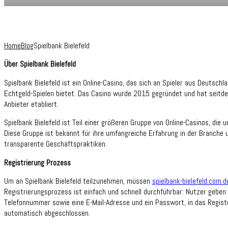
Home
Blog
Spielbank Bielefeld
Über Spielbank Bielefeld
Spielbank Bielefeld ist ein Online-Casino, das sich an Spieler aus Deutschl
Echtgeld-Spielen bietet. Das Casino wurde 2015 gegründet und hat seitdem
Anbieter etabliert.
Spielbank Bielefeld ist Teil einer größeren Gruppe von Online-Casinos, di
Diese Gruppe ist bekannt für ihre umfangreiche Erfahrung in der Branche 
transparente Geschäftspraktiken.
Registrierung Prozess
Um an Spielbank Bielefeld teilzunehmen, müssen
spielbank-bielefeld.com.d
Registrierungsprozess ist einfach und schnell durchführbar: Nutzer geben 
Telefonnummer sowie eine E-Mail-Adresse und ein Passwort, in das Regist
automatisch abgeschlossen.