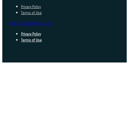
Privacy Policy
Terms of Use
INDEED FOUNDATION © 2025
Privacy Policy
Terms of Use