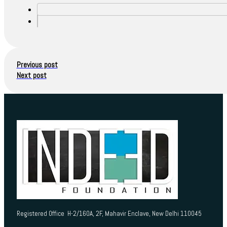
Previous post
Next post
Registered Office H-2/160A, 2F, Mahavir Enclave, New Delhi 110045