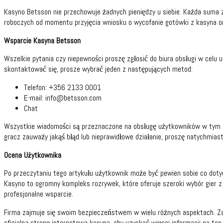
Kasyno Betsson nie przechowuje żadnych pieniędzy u siebie. Każda suma 
roboczych od momentu przyjęcia wniosku o wycofanie gotówki z kasyna on
Wsparcie Kasyna Betsson
Wszelkie pytania czy niepewności proszę zgłosić do biura obsługi w celu 
skontaktować się, prosze wybrać jeden z następujących metod:
Telefon: +356 2133 0001
E-mail: info@betsson.com
Chat
Wszystkie wiadomości są przeznaczone na obsługę użytkowników w tym
gracz zauważy jakąś błąd lub nieprawidłowe działanie, proszę natychmiast 
Ocena Użytkownika
Po przeczytaniu tego artykułu użytkownik może być pewien sobie co doty
Kasyno to ogromny kompleks rozrywek, które oferuje szeroki wybór gier 
profesjonalne wsparcie.
Firma zajmuje się swoim bezpieczeństwem w wielu różnych aspektach. 
oficjalną stronę internetową kasyna, aby uzyskać więcej informacji na ten