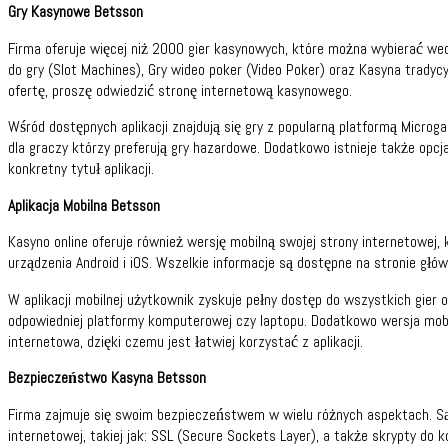
Gry Kasynowe Betsson
Firma oferuje więcej niż 2000 gier kasynowych, które można wybierać wed
do gry (Slot Machines), Gry wideo poker (Video Poker) oraz Kasyna tradycyj
ofertę, proszę odwiedzić stronę internetową kasynowego.
Wśród dostępnych aplikacji znajdują się gry z popularną platformą Microg
dla graczy którzy preferują gry hazardowe. Dodatkowo istnieje także opc
konkretny tytuł aplikacji.
Aplikacja Mobilna Betsson
Kasyno online oferuje również wersję mobilną swojej strony internetowej
urządzenia Android i iOS. Wszelkie informacje są dostępne na stronie głów
W aplikacji mobilnej użytkownik zyskuje pełny dostęp do wszystkich gier o
odpowiedniej platformy komputerowej czy laptopu. Dodatkowo wersja mobi
internetowa, dzięki czemu jest łatwiej korzystać z aplikacji.
Bezpieczeństwo Kasyna Betsson
Firma zajmuje się swoim bezpieczeństwem w wielu różnych aspektach. Są
internetowej, takiej jak: SSL (Secure Sockets Layer), a także skrypty do 