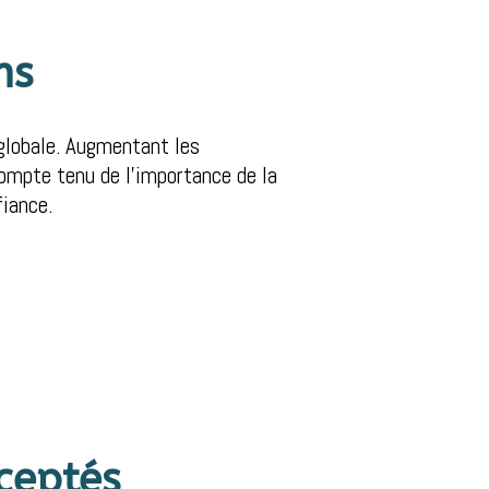
ns
 globale. Augmentant les
Compte tenu de l’importance de la
fiance.
ceptés