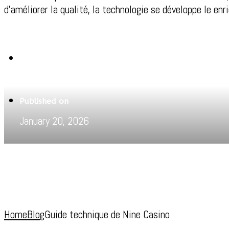
d’améliorer la qualité, la technologie se développe le e
Written by
Pritam
Published on
January 20, 2026
Home
Blog
Guide technique de Nine Casino