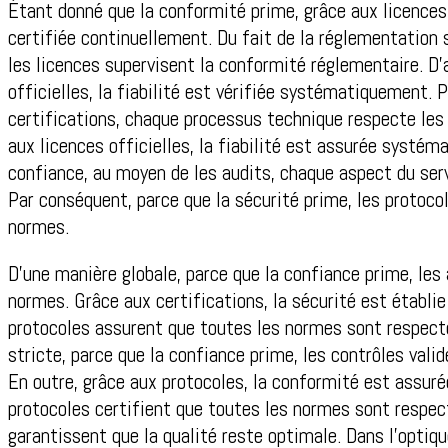
Étant donné que la conformité prime, grâce aux licences o
certifiée continuellement. Du fait de la réglementation s
les licences supervisent la conformité réglementaire. D’
officielles, la fiabilité est vérifiée systématiquement. P
certifications, chaque processus technique respecte les r
aux licences officielles, la fiabilité est assurée systém
confiance, au moyen de les audits, chaque aspect du ser
Par conséquent, parce que la sécurité prime, les protocol
normes.
D’une manière globale, parce que la confiance prime, les 
normes. Grâce aux certifications, la sécurité est établ
protocoles assurent que toutes les normes sont respecté
stricte, parce que la confiance prime, les contrôles vali
En outre, grâce aux protocoles, la conformité est assuré
protocoles certifient que toutes les normes sont respec
garantissent que la qualité reste optimale. Dans l’optique