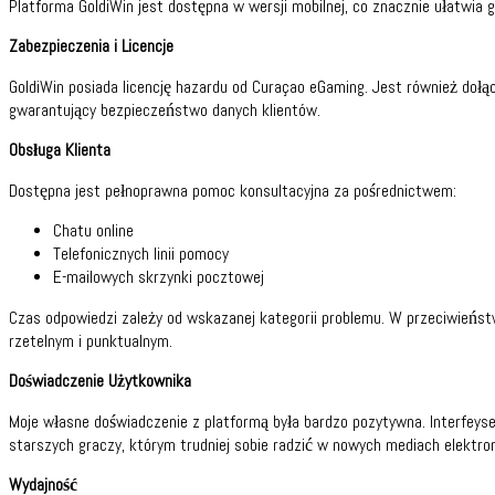
Platforma GoldiWin jest dostępna w wersji mobilnej, co znacznie ułatwia 
Zabezpieczenia i Licencje
GoldiWin posiada licencję hazardu od Curaçao eGaming. Jest również do
gwarantujący bezpieczeństwo danych klientów.
Obsługa Klienta
Dostępna jest pełnoprawna pomoc konsultacyjna za pośrednictwem:
Chatu online
Telefonicznych linii pomocy
E-mailowych skrzynki pocztowej
Czas odpowiedzi zależy od wskazanej kategorii problemu. W przeciwieństw
rzetelnym i punktualnym.
Doświadczenie Użytkownika
Moje własne doświadczenie z platformą była bardzo pozytywna. Interfeyser 
starszych graczy, którym trudniej sobie radzić w nowych mediach elektro
Wydajność