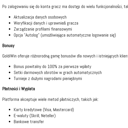
Po zalogowaniu się do konta gracz ma dostęp do wielu funkcjonalności, tak
Aktualizacja danych osobowych
Weryfikacji danych i uprawnień gracza
Zarządzanie profilami finansowymi
Opcja "Autolog" (umożliwiająca automatyczne logowanie się)
Bonusy
GoldiWin oferuje różnorodną gamę bonusów dla nowych i istniejących klie
Bonus powitalny do 100% za pierwsze wpłaty
Setki darmowych obrotów w grach automatycznych
Turnieje z dużymi nagrodami pieniężnymi
Płatności i Wyplata
Platforma akceptuje wiele metod płatniczych, takich jak:
Karty kredytowe (Visa, Mastercard)
E-waluty (Skrill, Neteller)
Bankowe transfer