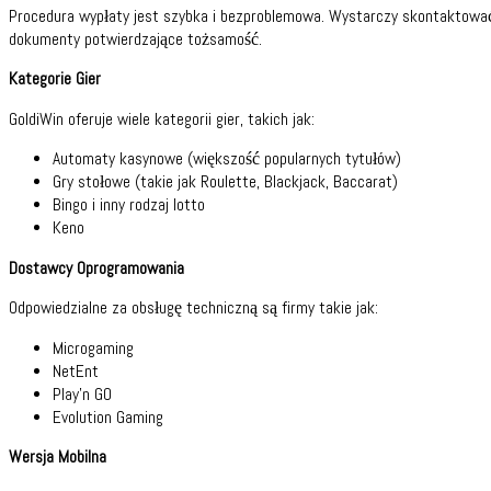
Procedura wypłaty jest szybka i bezproblemowa. Wystarczy skontaktować 
dokumenty potwierdzające tożsamość.
Kategorie Gier
GoldiWin oferuje wiele kategorii gier, takich jak:
Automaty kasynowe (większość popularnych tytułów)
Gry stołowe (takie jak Roulette, Blackjack, Baccarat)
Bingo i inny rodzaj lotto
Keno
Dostawcy Oprogramowania
Odpowiedzialne za obsługę techniczną są firmy takie jak:
Microgaming
NetEnt
Play’n GO
Evolution Gaming
Wersja Mobilna