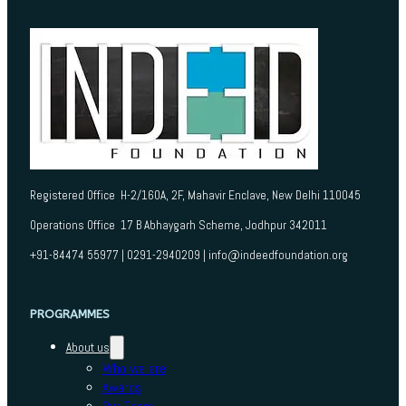
Registered Office H-2/160A, 2F, Mahavir Enclave, New Delhi 110045
Operations Office 17 B Abhaygarh Scheme, Jodhpur 342011
+91-84474 55977 | 0291-2940209 | info@indeedfoundation.org
PROGRAMMES
About us
Who we are
Awards