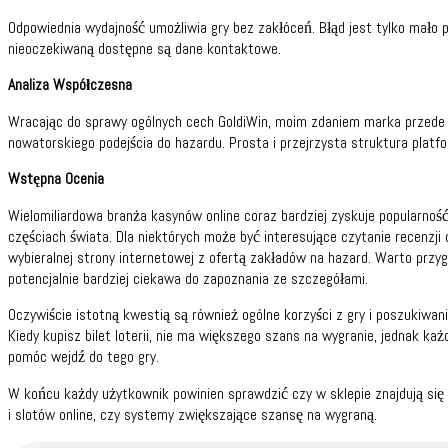
Odpowiednia wydajność umożliwia gry bez zakłóceń. Błąd jest tylko mało 
nieoczekiwaną dostępne są dane kontaktowe.
Analiza Współczesna
Wracając do sprawy ogólnych cech GoldiWin, moim zdaniem marka przede
nowatorskiego podejścia do hazardu. Prosta i przejrzysta struktura platf
Wstępna Ocenia
Wielomiliardowa branża kasynów online coraz bardziej zyskuje popularność
częściach świata. Dla niektórych może być interesujące czytanie recenzji 
wybieralnej strony internetowej z ofertą zakładów na hazard. Warto przyg
potencjalnie bardziej ciekawa do zapoznania ze szczegółami.
Oczywiście istotną kwestią są również ogólne korzyści z gry i poszukiwan
Kiedy kupisz bilet loterii, nie ma większego szans na wygranie, jednak 
pomóc wejdź do tego gry.
W końcu każdy użytkownik powinien sprawdzić czy w sklepie znajdują się
i slotów online, czy systemy zwiększające szansę na wygraną.