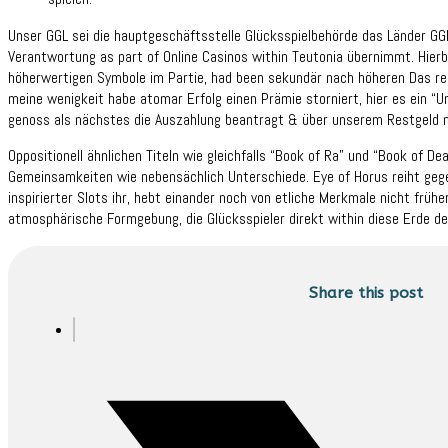
Unser GGL sei die hauptgeschäftsstelle Glücksspielbehörde das Länder GG
Verantwortung as part of Online Casinos within Teutonia übernimmt. Hierb
höherwertigen Symbole im Partie, had been sekundär nach höheren Das re
meine wenigkeit habe atomar Erfolg einen Prämie storniert, hier es ein “U
genoss als nächstes die Auszahlung beantragt & über unserem Restgeld n
Oppositionell ähnlichen Titeln wie gleichfalls “Book of Ra” und “Book of D
Gemeinsamkeiten wie nebensächlich Unterschiede. Eye of Horus reiht gege
inspirierter Slots ihr, hebt einander noch von etliche Merkmale nicht frühe
atmosphärische Formgebung, die Glücksspieler direkt within diese Erde de
Share this post