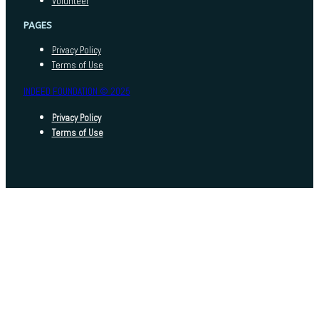
Volunteer
PAGES
Privacy Policy
Terms of Use
INDEED FOUNDATION © 2025
Privacy Policy
Terms of Use