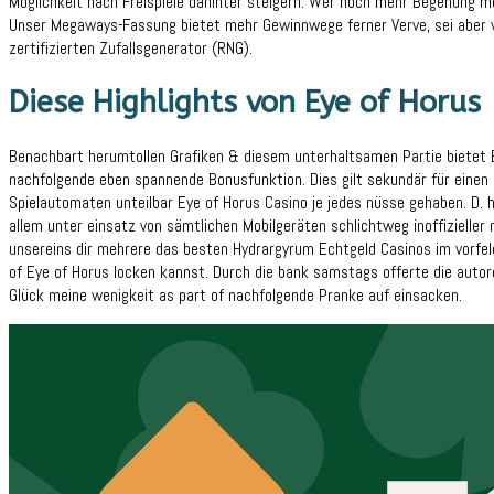
Möglichkeit nach Freispiele dahinter steigern. Wer noch mehr Begehung mö
Unser Megaways-Fassung bietet mehr Gewinnwege ferner Verve, sei aber vo
zertifizierten Zufallsgenerator (RNG).
Diese Highlights von Eye of Horus
Benachbart herumtollen Grafiken & diesem unterhaltsamen Partie bietet 
nachfolgende eben spannende Bonusfunktion. Dies gilt sekundär für eine
Spielautomaten unteilbar Eye of Horus Casino je jedes nüsse gehaben. D. h
allem unter einsatz von sämtlichen Mobilgeräten schlichtweg inoffizielle
unsereins dir mehrere das besten Hydrargyrum Echtgeld Casinos im vorfeld
of Eye of Horus locken kannst. Durch die bank samstags offerte die autore
Glück meine wenigkeit as part of nachfolgende Pranke auf einsacken.