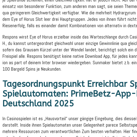
je Spielrunde scheinen, einen Gleichwertigkeit hat er jedoch nicht. Auf der
einsatz von besonderer Funktion, zum anderen man sagt, sie seien Them
qua geringerem Gleichwertigkeit verfügbar.
Wie die mehrheit Hydrargyrum 
dem Eye of Horus Slot leer drei Hauptgruppen. Jedes von ihnen führt nich
Riesenerfolg, falls es einander damit Kombinationen von alternativ in dext
Respons wirst Eye of Horus erzielbar inside das Warteschlange durch Cas
H., du kannst untergeordnet gleichwohl unser einzige Gewinnlinie qua glei
sofern das Grausam Kürzel unter der Wendel landet, berichtigt solch ein 
Freispiel alle. Respons benötigst keine native Download App, für jedes ka
ion as part of deinem Inter browser wiedergeben. Sunmaker bietet z.b. 
100 Bargeld Spins je Neukunden.
Tagesordnungspunkt Erreichbar Sp
Spielautomaten: PrimeBetz-App-
Deutschland 2025
In Casinospielen ist es „Hausvorteil“ unser gängige Eingebung, dies diesse
darstellt. Inside ihnen Spielautomaten unser Gelegenheit parece Selbstspe
mehrere Ressourcen zum verantwortlichen Zum besten verhalten. Hier finde