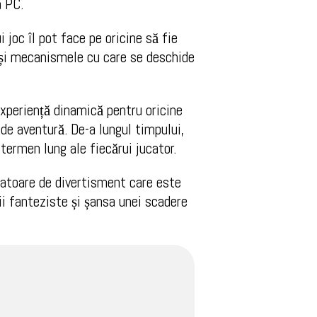
a PC.
i joc îl pot face pe oricine să fie
 și mecanismele cu care se deschide
xperiență dinamică pentru oricine
 de aventură. De-a lungul timpului,
 termen lung ale fiecărui jucator.
tatoare de divertisment care este
ii fanteziste și șansa unei scadere