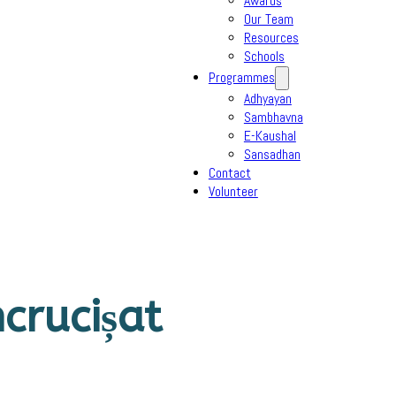
Awards
Our Team
Resources
Schools
Programmes
Adhyayan
Sambhavna
E-Kaushal
Sansadhan
Contact
Volunteer
crucișat