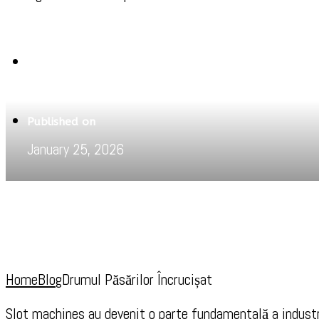
Written by
Pritam
Published on
January 25, 2026
Home
Blog
Drumul Păsărilor Încrucișat
Slot machines au devenit o parte fundamentală a industri