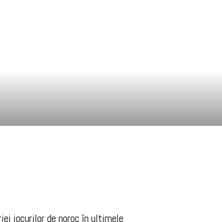
ei jocurilor de noroc în ultimele