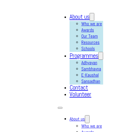
About us
Who we are
Awards
Our Team
Resources
Schools
Programmes
Adhyayan
Sambhavna
E-Kaushal
Sansadhan
Contact
Volunteer
About us
Who we are