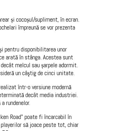
rear și cocoșul/supliment, în ecran.
ochelari împreună se vor prezenta
i pentru disponibilitarea unor
 ce arată în stânga. Acestea sunt
, decât melcul sau șarpele adormit.
sideră un câştig de cinci unitate.
ealizat într-o versiune modernă
eterminată decât media industriei.
 a rundenelor.
cken Road" poate fi încarcabil în
playerilor să joace peste tot, chiar