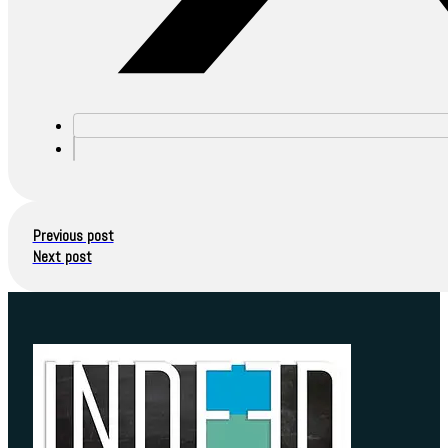
Previous post
Next post