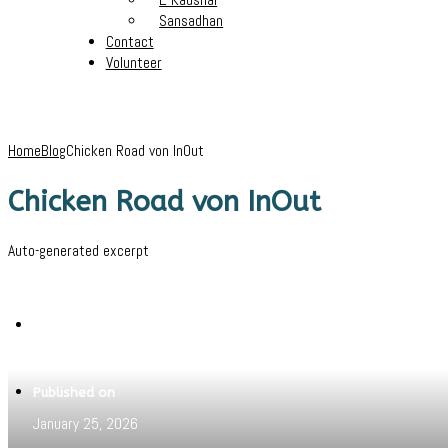
Sansadhan
Contact
Volunteer
Home
Blog
Chicken Road von InOut
Chicken Road von InOut
Auto-generated excerpt
Written by
Pritam
Published on
January 25, 2026