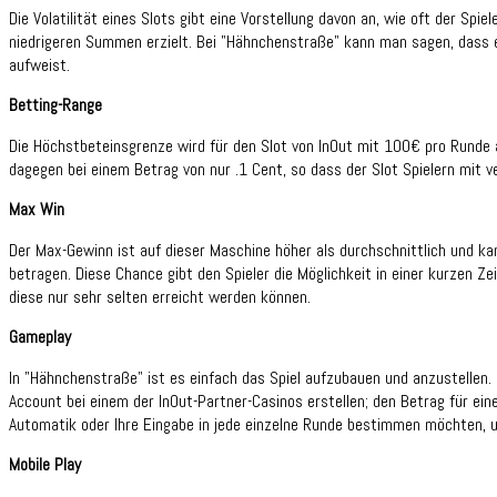
Die Volatilität eines Slots gibt eine Vorstellung davon an, wie oft der Spi
niedrigeren Summen erzielt. Bei "Hähnchenstraße" kann man sagen, dass es
aufweist.
Betting-Range
Die Höchstbeteinsgrenze wird für den Slot von InOut mit 100€ pro Runde 
dagegen bei einem Betrag von nur .1 Cent, so dass der Slot Spielern mit 
Max Win
Der Max-Gewinn ist auf dieser Maschine höher als durchschnittlich und k
betragen. Diese Chance gibt den Spieler die Möglichkeit in einer kurzen Ze
diese nur sehr selten erreicht werden können.
Gameplay
In "Hähnchenstraße" ist es einfach das Spiel aufzubauen und anzustellen. 
Account bei einem der InOut-Partner-Casinos erstellen; den Betrag für ei
Automatik oder Ihre Eingabe in jede einzelne Runde bestimmen möchten, u
Mobile Play