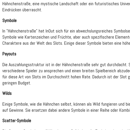
Hähnchenstraße, eine mystische Landschaft oder ein futuristisches Unive
Eindrücken überrascht.
Symbole
In "Hähnchenstraße" hat InOut sich für ein abwechslungsreiches Symbolse
Symbole wie Kartenzeichen und Früchte, aber auch spezifischere Element
Charaktere aus der Welt des Slots. Einige dieser Symbole bieten eine höh
Payouts
Die Auszahlungsstruktur ist in der Hähnchenstraße sehr gut durchdacht. 
verschiedene Spieler zu ansprechen und einen breiten Spielbereich abzudec
für diese Art von Slots im Durchschnitt hohen Rate. Dadurch ist der Slot g
geringen Budget.
Wilds
Einige Symbole, wie die Hähnchen selbst, können als Wild fungieren und b
auf Gewinne. Sie ersetzen dabei andere Symbole in einer Reihe oder Kombi
Scatter-Symbole