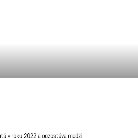
nutá v roku 2022 a pozostáva medzi