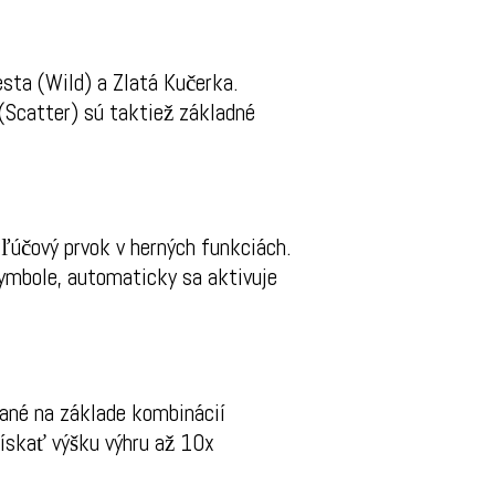
sta (Wild) a Zlatá Kučerka.
(Scatter) sú taktiež základné
účový prvok v herných funkciách.
symbole, automaticky sa aktivuje
vané na základe kombinácií
ískať výšku výhru až 10x