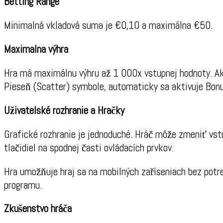
Betting Range
Minimalná vkladová suma je €0,10 a maximálna €50.
Maximalna výhra
Hra má maximálnu výhru až 1 000x vstupnej hodnoty. Ak
Pieseň (Scatter) symbole, automaticky sa aktivuje Bonu
Uživatelské rozhranie a Hračky
Grafické rozhranie je jednoduché. Hráč môže zmeniť vs
tlačidiel na spodnej časti ovládacích prvkov.
Hra umožňuje hraj sa na mobilných zaříseniach bez pot
programu.
Zkušenstvo hráča