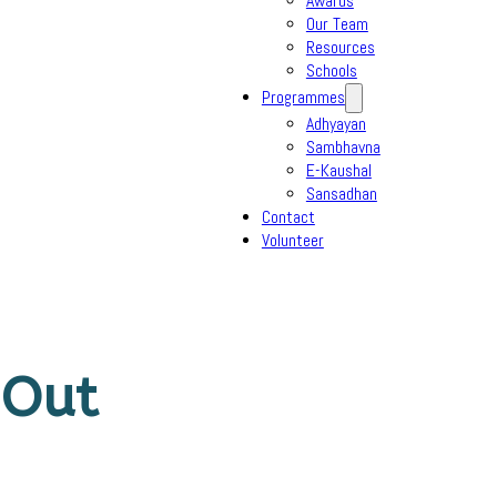
Awards
Our Team
Resources
Schools
Programmes
Adhyayan
Sambhavna
E-Kaushal
Sansadhan
Contact
Volunteer
nOut