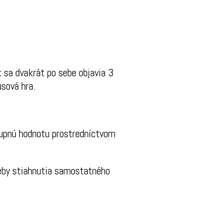
 sa dvakrát po sebe objavia 3
sová hra.
tupnú hodnotu prostredníctvom
reby stiahnutia samostatného