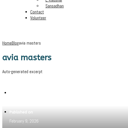
Sansadhan
Contact
Volunteer
Home
Blog
avia masters
avia masters
Auto-generated excerpt
Written by
Pritam
Published on
February 9, 2026