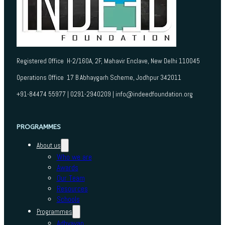
Registered Office H-2/160A, 2F, Mahavir Enclave, New Delhi 110045
Operations Office 17 B Abhaygarh Scheme, Jodhpur 342011
+91-84474 55977 | 0291-2940209 | info@indeedfoundation.org
PROGRAMMES
About us
Who we are
Awards
Our Team
Resources
Schools
Programmes
Adhyayan