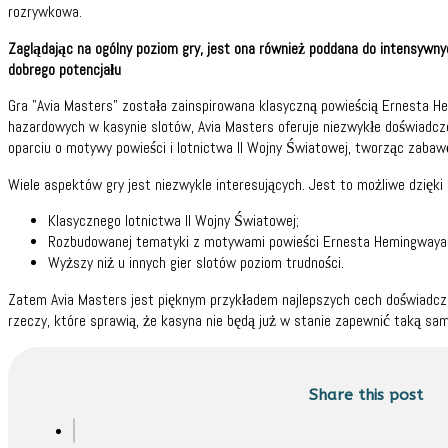
rozrywkowa.
Zaglądając na ogólny poziom gry, jest ona również poddana do intensywny
dobrego potencjału
Gra "Avia Masters" została zainspirowana klasyczną powieścią Ernesta He
hazardowych w kasynie slotów, Avia Masters oferuje niezwykłe doświadcz
oparciu o motywy powieści i lotnictwa II Wojny Światowej, tworząc zaba
Wiele aspektów gry jest niezwykle interesujących. Jest to możliwe dzięki 
Klasycznego lotnictwa II Wojny Światowej;
Rozbudowanej tematyki z motywami powieści Ernesta Hemingwaya
Wyższy niż u innych gier slotów poziom trudności.
Zatem Avia Masters jest pięknym przykładem najlepszych cech doświadcze
rzeczy, które sprawią, że kasyna nie będą już w stanie zapewnić taką sa
Share this post